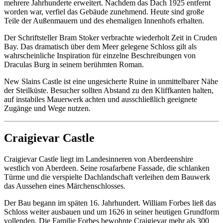
mehrere Jahrhunderte erweitert. Nachdem das Dach 1925 entfernt
worden war, verfiel das Gebäude zunehmend. Heute sind große
Teile der Außenmauern und des ehemaligen Innenhofs erhalten.
Der Schriftsteller Bram Stoker verbrachte wiederholt Zeit in Cruden
Bay. Das dramatisch über dem Meer gelegene Schloss gilt als
wahrscheinliche Inspiration für einzelne Beschreibungen von
Draculas Burg in seinem berühmten Roman.
New Slains Castle ist eine ungesicherte Ruine in unmittelbarer Nähe
der Steilküste. Besucher sollten Abstand zu den Kliffkanten halten,
auf instabiles Mauerwerk achten und ausschließlich geeignete
Zugänge und Wege nutzen.
Craigievar Castle
Craigievar Castle liegt im Landesinneren von Aberdeenshire
westlich von Aberdeen. Seine rosafarbene Fassade, die schlanken
Türme und die verspielte Dachlandschaft verleihen dem Bauwerk
das Aussehen eines Märchenschlosses.
Der Bau begann im späten 16. Jahrhundert. William Forbes ließ das
Schloss weiter ausbauen und um 1626 in seiner heutigen Grundform
vollenden. Die Familie Forbes bewohnte Craigievar mehr als 300